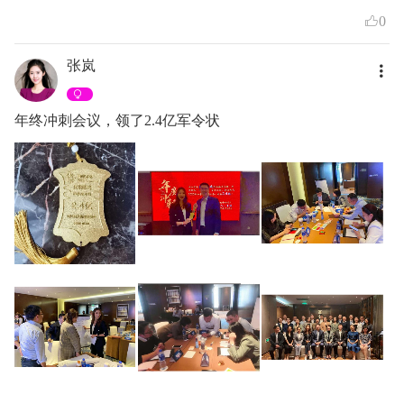
0
张岚
年终冲刺会议，领了2.4亿军令状